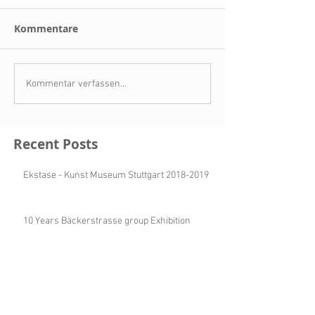
Kommentare
Kommentar verfassen...
Recent Posts
Ekstase - Kunst Museum Stuttgart 2018-2019
10 Years Bäckerstrasse group Exhibition
#zonamaco 2018 Galerie Michael Sturm &
Bäckerstrasse4
NO PLACE Lima-Perú